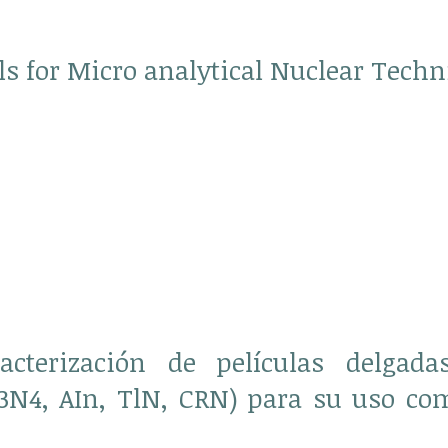
ls for Micro analytical Nuclear Techn
racterización de películas delgad
C3N4, AIn, TlN, CRN) para su uso co