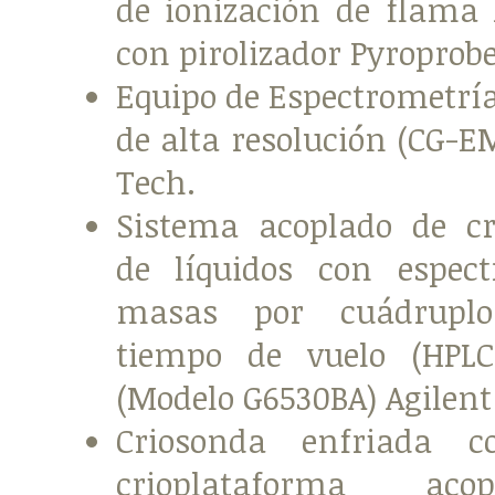
de ionización de flama 
con pirolizador Pyroprob
Equipo de Espectrometrí
de alta resolución (CG-E
Tech.
Sistema acoplado de c
de líquidos con espec
masas por cuádrupl
tiempo de vuelo (HPLC
(Modelo G6530BA) Agilent
Criosonda enfriada 
crioplataforma ac