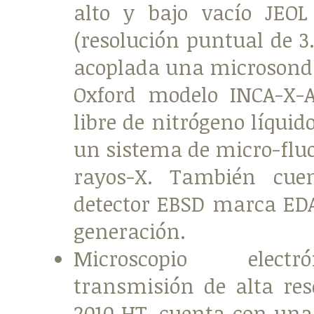
alto y bajo vacío JEO
(resolución puntual de 3
acoplada una microson
Oxford modelo INCA-X-AC
libre de nitrógeno líquid
un sistema de micro-flu
rayos-X. También cu
detector EBSD marca ED
generación.
Microscopio elect
transmisión de alta res
2010 HT, cuenta con un