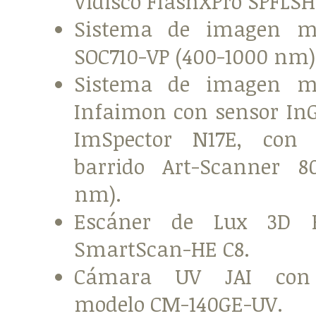
Vidisco FlashXPro SPFLS
Sistema de imagen mul
SOC710-VP (400-1000 nm)
Sistema de imagen mul
Infaimon con sensor InG
ImSpector N17E, con
barrido Art-Scanner 8
nm).
Escáner de Lux 3D 
SmartScan-HE C8.
Cámara UV JAI con a
modelo CM-140GE-UV.